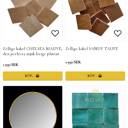
Lägg till i favoritlistan
Lägg till i favoritlistan
Lägg 
Lägg 
Zellige kakel CHELSEA MAUVE,
Zellige kakel SANDY TAUPE
den perfecta mjuk-beige plattan
1 950 SEK
1 950 SEK
KÖP…
KÖP…