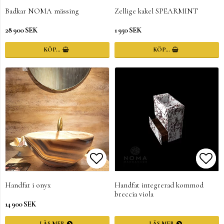
Lägg till i favoritlistan
Lägg 
Lägg 
Badkar NOMA mässing
Zellige kakel SPEARMINT
28 900 SEK
1 950 SEK
KÖP…
KÖP…
Lägg till i favoritlistan
Lägg till i favoritlistan
Lägg 
Lägg 
Handfat i onyx
Handfat integrerad kommod
breccia viola
14 900 SEK
LÄS MER
LÄS MER