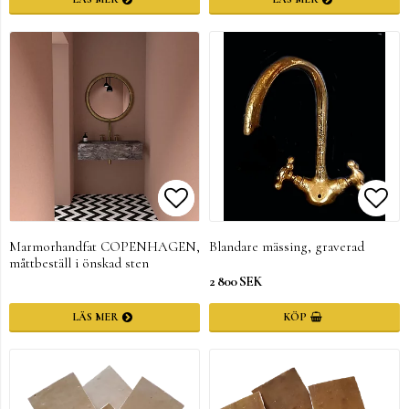
Lägg till i favoritlistan
Lägg till i favoritlistan
Lägg 
Marmorhandfat COPENHAGEN,
Blandare mässing, graverad
måttbeställ i önskad sten
2 800 SEK
LÄS MER
KÖP