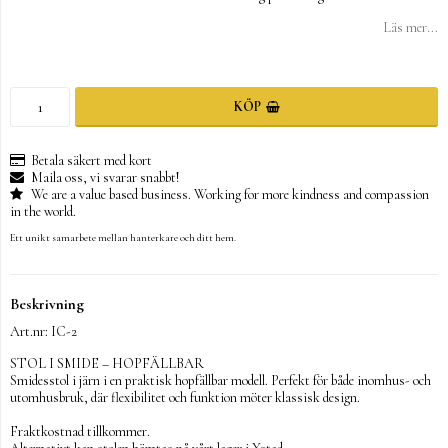
Läs mer...
KÖP
Betala säkert med kort
Maila oss, vi svarar snabbt!
We are a value based business. Working for more kindness and compassion
in the world.
Ett unikt samarbete mellan hanterkare och ditt hem.
Beskrivning
Art.nr: IC-2
STOL I SMIDE – HOPFÄLLBAR

Smidesstol i järn i en praktisk hopfällbar modell. Perfekt för både inomhus- och 
utomhusbruk, där flexibilitet och funktion möter klassisk design.

Fraktkostnad tillkommer.
