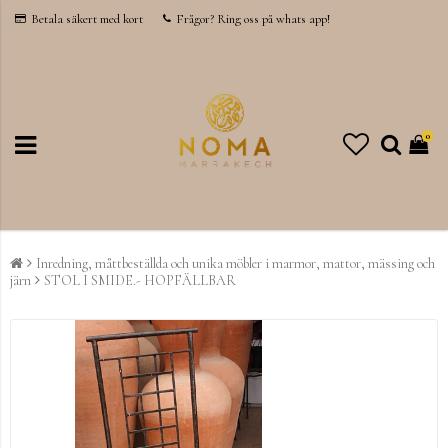
Betala säkert med kort
Frågor? Ring oss på whats app!
0
Inredning, måttbeställda och unika möbler i marmor, mattor, mässing och
järn
STOL I SMIDE.- HOPFÄLLBAR