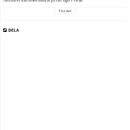
Alternativt kan stolen hämtas på vårt lager i Ystad.
Visa mer
DELA