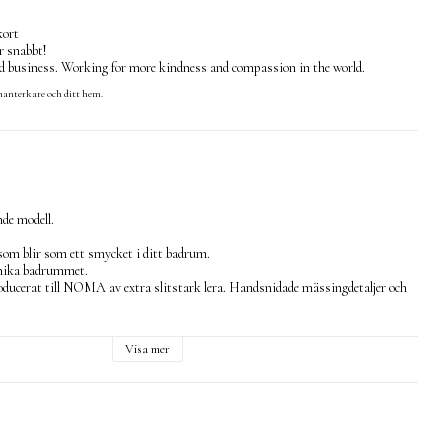
kort
r snabbt!
ed business. Working for more kindness and compassion in the world.
hanterkare och ditt hem.
e modell. 

om blir som ett smycket i ditt badrum. 

nika badrummet. 

oducerat till NOMA av extra slitstark lera. Handsnidade mässingdetaljer och 
ameter. 

Visa mer
 och anpassat till EU standardmått. 

t som håller väldigt länge med en garanti på 4 år. 

tående på bänk. En enkel installation där du borrar hål i underlaget på önskat 
ttenventilen. 

l inte ingår men du kan köpa sil eller pop up ventil i passande material på vår 