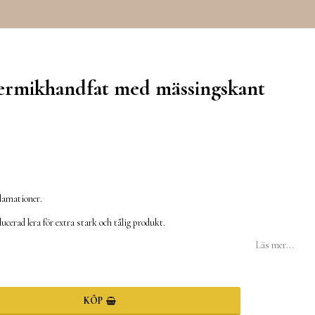
ermikhandfat med mässingskant
avoritlistan
klamationer.
ucerad lera för extra stark och tålig produkt.
Läs mer...
KÖP