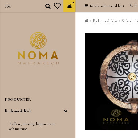
0
Betala säkert med kort
Fr
Badrum & Kök
Stående 
PRODUKTER
Badrum & Kök
Badkar, mässing koppar, tenn
och marmor