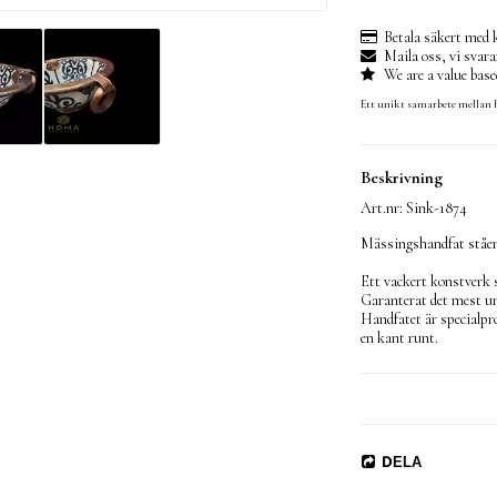
Betala säkert med 
Maila oss, vi svara
We are a value bas
Ett unikt samarbete mellan 
Beskrivning
Art.nr: Sink-1874
Mässingshandfat ståend
Ett vackert konstverk s
Garanterat det mest u
Handfatet är specialpr
en kant runt. 

Handfatet är 36 cm i di
Avloppshålet är 4,5 cm
En stark och bra produk
Handfatet installeras s
DELA
ställe. Sedan skruvar bo
Tänk på att bootenventi