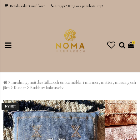
Betala säkert med kort
Frågor? Ring oss på whats app!
0
Inredning, måttbeställda och unika möbler i marmor, mattor, mässing och
järn
Kuddar
Kudde av kaktusväv
NYHET