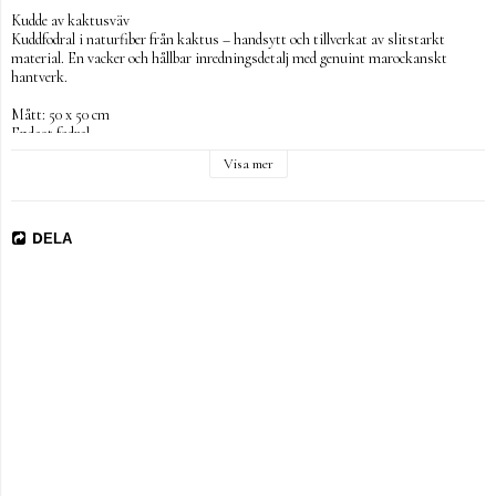
Kudde av kaktusväv

Kuddfodral i naturfiber från kaktus – handsytt och tillverkat av slitstarkt 
material. En vacker och hållbar inredningsdetalj med genuint marockanskt 
hantverk.

Mått: 50 x 50 cm

Endast fodral.

Endast kemtvätt.

Visa mer
Genom att köpa vårt hantverk stödjer du rättvis handel med Marocko. Vi 
främjar kvinnligt entreprenörskap och lika lön för kvinnors arbete.
DELA