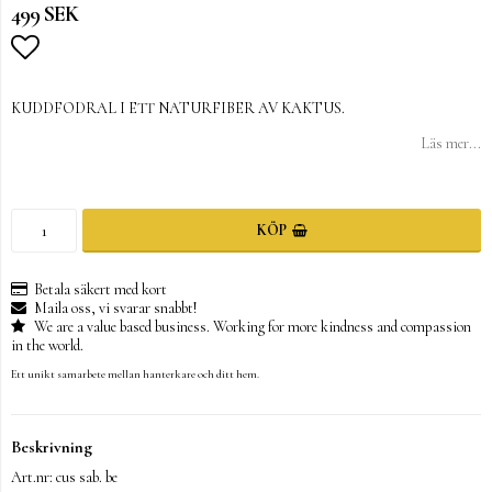
499 SEK
Lägg till i favoritlistan
KUDDFODRAL I ETT NATURFIBER AV KAKTUS.
Läs mer...
KÖP
Betala säkert med kort
Maila oss, vi svarar snabbt!
We are a value based business. Working for more kindness and compassion
in the world.
Ett unikt samarbete mellan hanterkare och ditt hem.
Beskrivning
Art.nr: cus sab. be